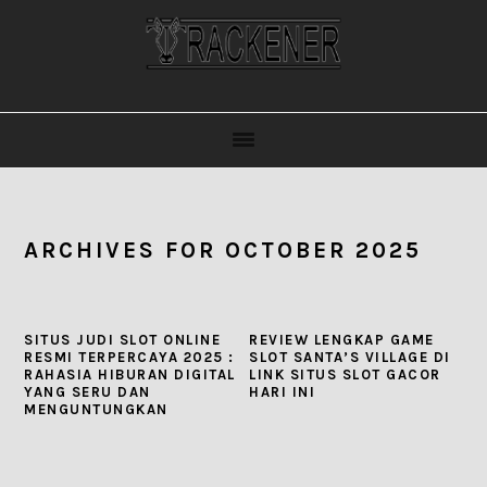
Skip
Skip
Skip
to
to
to
primary
main
primary
navigation
content
sidebar
ARCHIVES FOR OCTOBER 2025
SITUS JUDI SLOT ONLINE
REVIEW LENGKAP GAME
RESMI TERPERCAYA 2025 :
SLOT SANTA’S VILLAGE DI
RAHASIA HIBURAN DIGITAL
LINK SITUS SLOT GACOR
YANG SERU DAN
HARI INI
MENGUNTUNGKAN