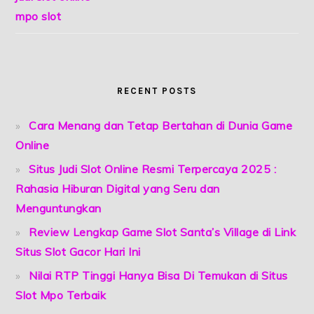
mpo slot
RECENT POSTS
Cara Menang dan Tetap Bertahan di Dunia Game
Online
Situs Judi Slot Online Resmi Terpercaya 2025 :
Rahasia Hiburan Digital yang Seru dan
Menguntungkan
Review Lengkap Game Slot Santa’s Village di Link
Situs Slot Gacor Hari Ini
Nilai RTP Tinggi Hanya Bisa Di Temukan di Situs
Slot Mpo Terbaik