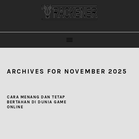
Skip
Skip
Skip
to
to
to
primary
main
primary
navigation
content
sidebar
ARCHIVES FOR NOVEMBER 2025
CARA MENANG DAN TETAP
BERTAHAN DI DUNIA GAME
ONLINE
PRIMARY