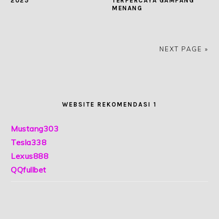
2025
TERPERCAYA GAMPANG
MENANG
NEXT PAGE »
PRIMARY
SIDEBAR
WEBSITE REKOMENDASI 1
Mustang303
Tesla338
Lexus888
QQfullbet