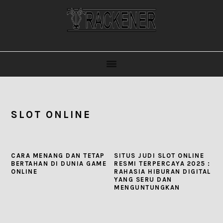
Skip
Skip
Skip
to
to
to
primary
main
primary
navigation
content
sidebar
SLOT ONLINE
CARA MENANG DAN TETAP
SITUS JUDI SLOT ONLINE
BERTAHAN DI DUNIA GAME
RESMI TERPERCAYA 2025 :
ONLINE
RAHASIA HIBURAN DIGITAL
YANG SERU DAN
MENGUNTUNGKAN