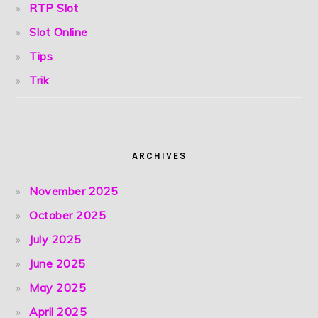
RTP Slot
Slot Online
Tips
Trik
ARCHIVES
November 2025
October 2025
July 2025
June 2025
May 2025
April 2025