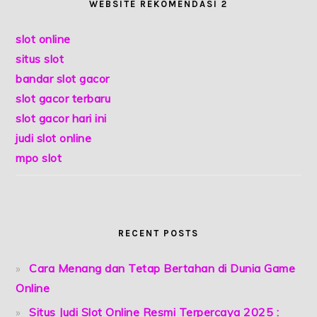
WEBSITE REKOMENDASI 2
slot online
situs slot
bandar slot gacor
slot gacor terbaru
slot gacor hari ini
judi slot online
mpo slot
RECENT POSTS
Cara Menang dan Tetap Bertahan di Dunia Game
Online
Situs Judi Slot Online Resmi Terpercaya 2025 :