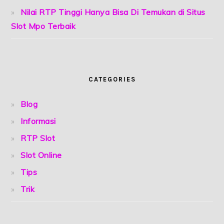
Nilai RTP Tinggi Hanya Bisa Di Temukan di Situs
Slot Mpo Terbaik
CATEGORIES
Blog
Informasi
RTP Slot
Slot Online
Tips
Trik