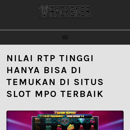
Skip
Skip
Skip
to
to
to
primary
main
primary
navigation
content
sidebar
NILAI RTP TINGGI
HANYA BISA DI
TEMUKAN DI SITUS
SLOT MPO TERBAIK