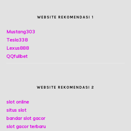
PRIMARY
SIDEBAR
WEBSITE REKOMENDASI 1
Mustang303
Tesla338
Lexus888
QQfullbet
WEBSITE REKOMENDASI 2
slot online
situs slot
bandar slot gacor
slot gacor terbaru