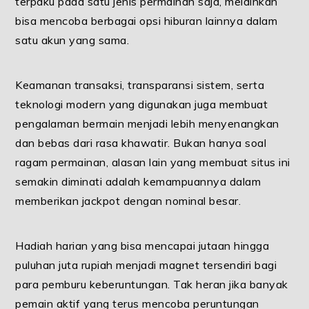
terpaku pada satu jenis permainan saja, melainkan
bisa mencoba berbagai opsi hiburan lainnya dalam
satu akun yang sama.
Keamanan transaksi, transparansi sistem, serta
teknologi modern yang digunakan juga membuat
pengalaman bermain menjadi lebih menyenangkan
dan bebas dari rasa khawatir. Bukan hanya soal
ragam permainan, alasan lain yang membuat situs ini
semakin diminati adalah kemampuannya dalam
memberikan jackpot dengan nominal besar.
Hadiah harian yang bisa mencapai jutaan hingga
puluhan juta rupiah menjadi magnet tersendiri bagi
para pemburu keberuntungan. Tak heran jika banyak
pemain aktif yang terus mencoba peruntungan